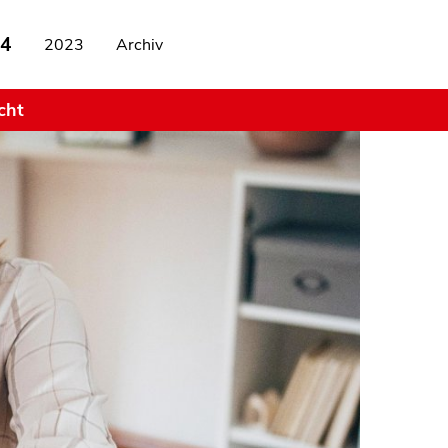
4
2023
Archiv
cht