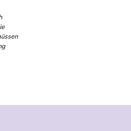
h
ie
müssen
ng