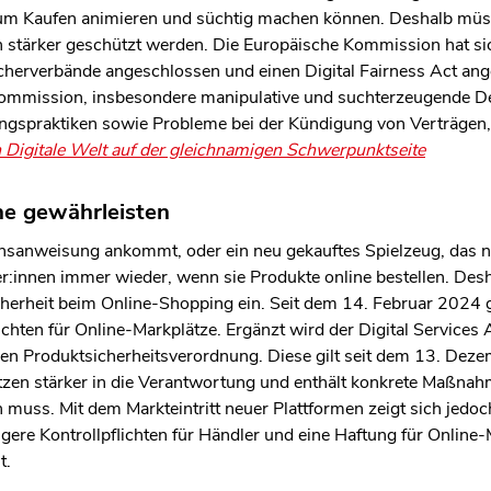
 zum Kaufen animieren und süchtig machen können. Deshalb müs
n stärker geschützt werden. Die Europäische Kommission hat si
ucherverbände angeschlossen und einen Digital Fairness Act ang
ommission, insbesondere manipulative und suchterzeugende Des
ngspraktiken sowie Probleme bei der Kündigung von Verträgen, 
h Digitale Welt auf der gleichnamigen Schwerpunktseite
ine gewährleisten
hsanweisung ankommt, oder ein neu gekauftes Spielzeug, das n
:innen immer wieder, wenn sie Produkte online bestellen. Desha
erheit beim Online-Shopping ein. Seit dem 14. Februar 2024 g
ichten für Online-Markplätze. Ergänzt wird der Digital Services
en Produktsicherheitsverordnung. Diese gilt seit dem 13. Dez
tzen stärker in die Verantwortung und enthält konkrete Maßnahm
muss. Mit dem Markteintritt neuer Plattformen zeigt sich jed
gere Kontrollpflichten für Händler und eine Haftung für Online-
t.