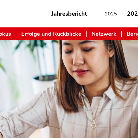
Jahresbericht
202
2025
okus
Erfolge und Rückblicke
Netzwerk
Beri