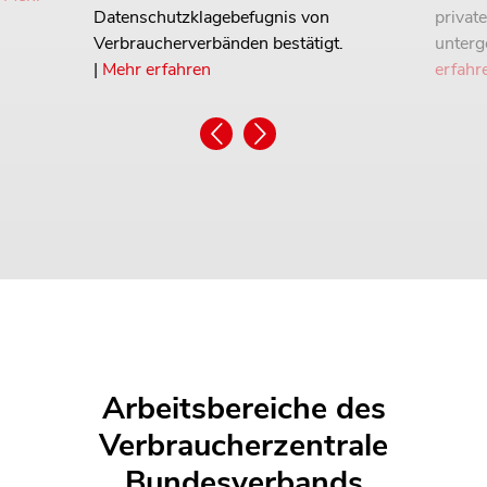
Datenschutzklagebefugnis von
privat
Verbraucherverbänden bestätigt.
unterg
|
Mehr erfahren
erfahr
Arbeitsbereiche des
Verbraucherzentrale
Bundesverbands