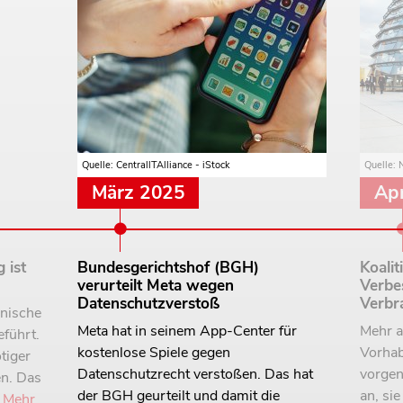
Quelle: CentrallTAlliance - iStock
Quelle: 
März 2025
Apr
 ist
Bundesgerichtshof (BGH)
Koalit
verurteilt Meta wegen
Verbe
Datenschutzverstoß
Verbr
onische
Meta hat in seinem App-Center für
Mehr a
führt.
kostenlose Spiele gegen
Vorhab
tiger
Datenschutzrecht verstoßen. Das hat
vorge
n. Das
der BGH geurteilt und damit die
an, si
|
Mehr