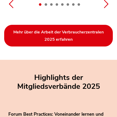
Mehr über die Arbeit der Verbraucherzentralen
2025 erfahren
Highlights der
Mitgliedsverbände 2025
Bürgerrat Ernährung empfiehlt gesunde und
nachhaltige Ernährung
Forum Best Practices: Voneinander lernen und
BSB-Studie zur Bauqualität: 31 Mängel pro
Jubiläumsjahr: 100 Jahre Meisterrecht in der
Der Katholische Frauengemeinschaft Deutschlands