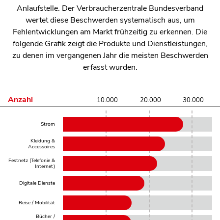
Anlaufstelle. Der Verbraucherzentrale Bundesverband
wertet diese Beschwerden systematisch aus, um
Fehlentwicklungen am Markt frühzeitig zu erkennen. Die
folgende Grafik zeigt die Produkte und Dienstleistungen,
zu denen im vergangenen Jahr die meisten Beschwerden
erfasst wurden.
Anzahl
10.000
20.000
30.000
Strom
:
28.025
Beschwerden
Kleidung &
-
Accessoires
:
Probleme
23.794
im
Beschwerden
Bereich
Festnetz (Telefonie &
-
Sondervertrag,
Internet)
:
Probleme
Grundversorgung,
22.010
im
Nachtspeicher
Beschwerden
Bereich
Digitale Dienste
etc.
:
-
Kleidung
18.972
Probleme
und
Beschwerden
im
Accessoire
-
Bereich
Reise / Mobilität
:
Probleme
Internetzugang,
15.990
im
Telefonanschluss,
Beschwerden
Bücher /
Bereich
<br>Telefondienst