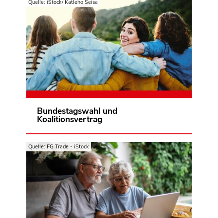
Quelle: iStock/ Katleho Seisa
Ob Lebensmittelpreise, Deutschlandticket
oder Online-Shopping: Mit der
Bundestagswahl 2025 und den
anschließenden Koalitionsverhandlungen
wurden wichtige Weichen für den
Verbraucheralltag gestellt. Der
Verbraucherzentrale Bundesverband hat
rund um die Wahl auf die Probleme der
Zur Themenseite
Bundestagswahl und
Menschen aufmerksam gemacht und
Koalitionsvertrag
Lösungen präsentiert, die ihren Alltag
besser machen.
Quelle: FG Trade - iStock
Shoppen in der App oder chatten mit dem
Kundenservice-Bot: Wie wir heute
einkaufen, ist untrennbar mit der
Digitalisierung verbunden. Der Online-
Handel wächst rasant durch neue Tools,