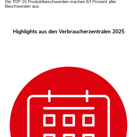
Riester
Die TOP 15 Produktbeschwerden machen 63 Prozent aller
Nahrungsergänzungsmittel,
etc.
Beschwerden aus.
nichtalkoholisches
Getränk,
Süßware
etc.
Highlights aus den Verbraucherzentralen 2025