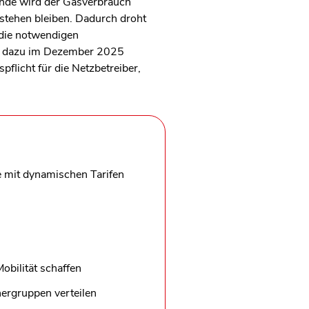
wende wird der Gasverbrauch
stehen bleiben.
Dadurch droht
die notwendigen
en dazu im Dezember 2025
flicht für die Netzbetreiber,
ie mit dynamischen Tarifen
obilität schaffen
hergruppen verteilen