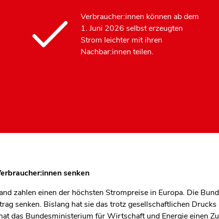
Verbraucher:innen können ab dem
1. Juni 2026 selbst erzeugten
Strom leichter mit ihren
Nachbar:innen teilen.
Verbraucher:innen senken
and zahlen einen der höchsten Strompreise in Europa. Die Bunde
trag senken. Bislang hat sie das trotz gesellschaftlichen Drucks 
t das Bundesministerium für Wirtschaft und Energie einen Z