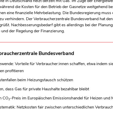
alte in Deutschland heizt derzeit mit Gas. Im Zuge der Energie
während die Kosten für den Betrieb der Gasnetze weitgehend be
en eine finanzielle Mehrbelastung.
Die Bundesregierung muss 
 zu verhindern. Der Verbraucherzentrale Bundesverband hat d
üßt. Nachbesserungsbedarf gibt es allerdings bei der Planungsp
e und der Regelung der Finanzierung.
rbraucherzentrale Bundesverband
iewende: Vorteile für Verbraucher:innen schaffen, etwa indem s
n profitieren
stenfallen beim Heizungstausch schützen
n, dass Gas für private Haushalte bezahlbar bleibt
en CO
-Preis im Europäischen Emissionshandel für Heizen und M
2
stematik: Netzkosten fair zwischen unterschiedlichen Verbrauc